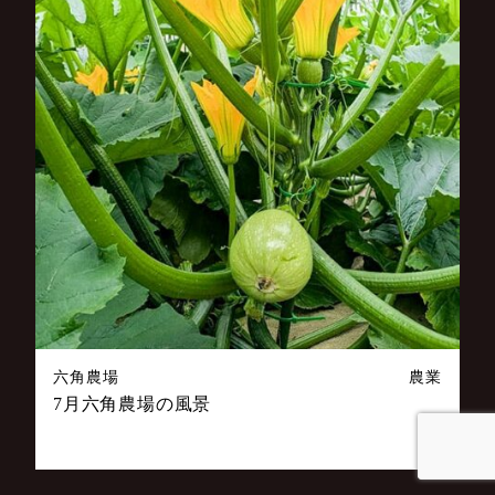
六角農場
農業
7月六角農場の風景