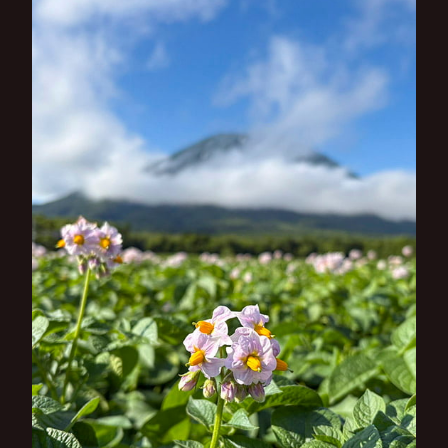
ー
シ
ョ
ン