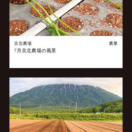
京北農場
農業
7月京北農場の風景