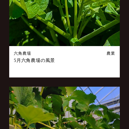
六角農場
農業
5月六角農場の風景