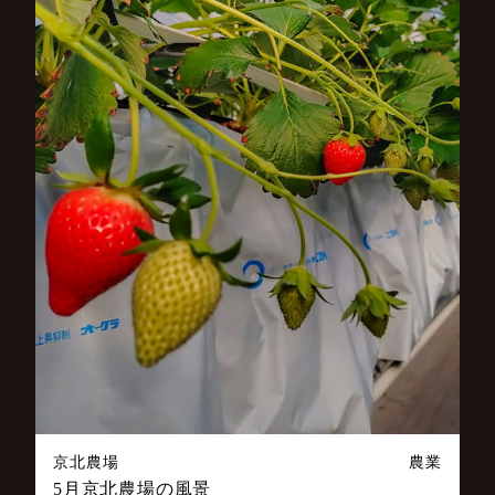
京北農場
農業
5月京北農場の風景