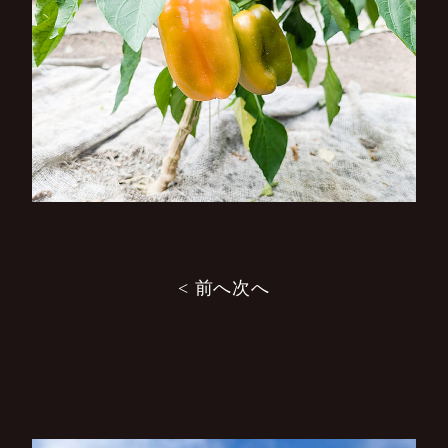
投
< 前へ
次へ
稿
ナ
ビ
ゲ