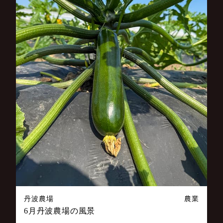
丹波農場
農業
6月丹波農場の風景