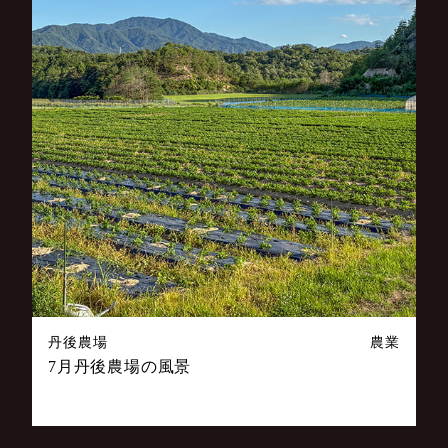
丹後農場
農業
7月丹後農場の風景