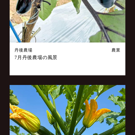
丹後農場
農業
7月丹後農場の風景