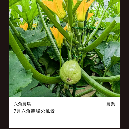
六角農場
農業
7月六角農場の風景