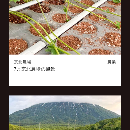
京北農場
農業
7月京北農場の風景