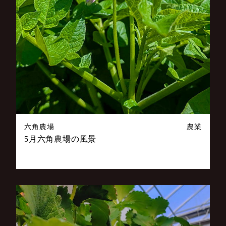
六角農場
農業
5月六角農場の風景