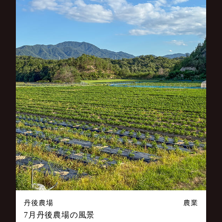
丹後農場
農業
7月丹後農場の風景