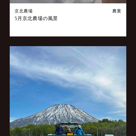
京北農場
農業
5月京北農場の風景