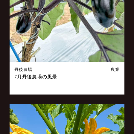
丹後農場
農業
7月丹後農場の風景