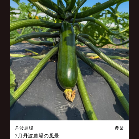
丹波農場
農業
7月丹波農場の風景