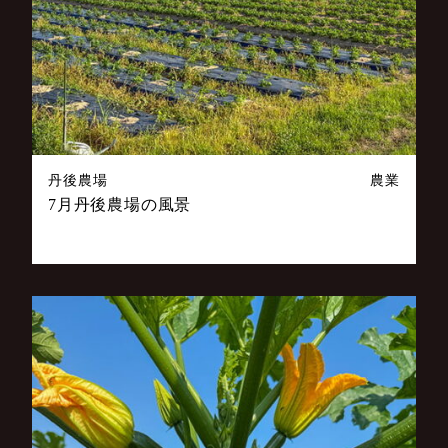
丹後農場
農業
7月丹後農場の風景