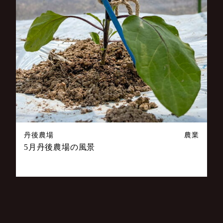
丹後農場
農業
5月丹後農場の風景