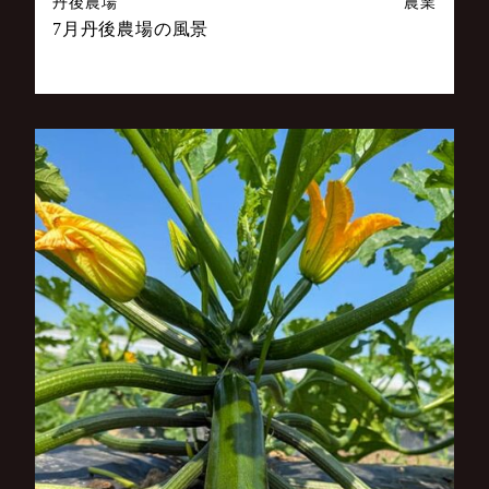
丹後農場
農業
7月丹後農場の風景