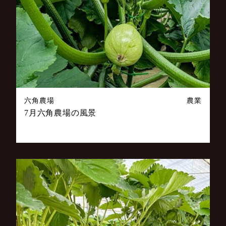
六角農場
農業
7月六角農場の風景