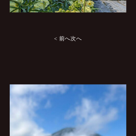
投
< 前へ
次へ
稿
ナ
ビ
ゲ
ー
シ
ョ
ン