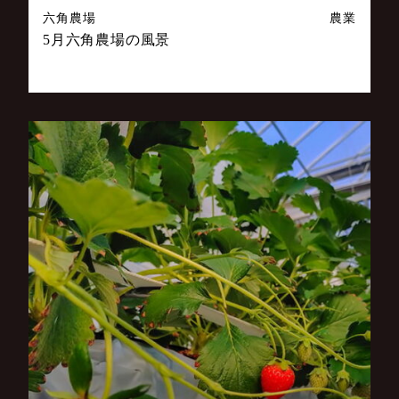
六角農場
農業
5月六角農場の風景