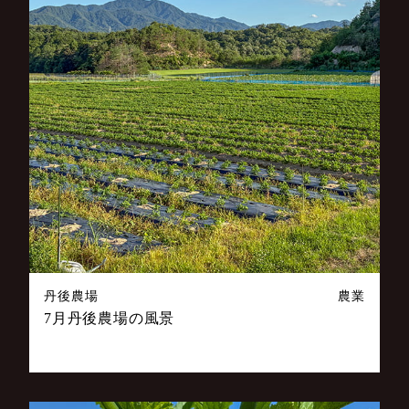
丹後農場
農業
7月丹後農場の風景