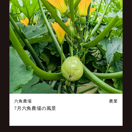
六角農場
農業
7月六角農場の風景