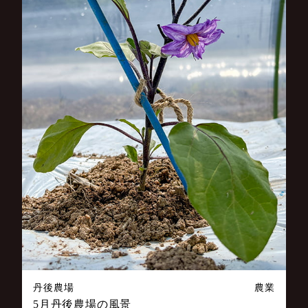
丹後農場
農業
5月丹後農場の風景