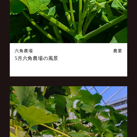
六角農場
農業
5月六角農場の風景