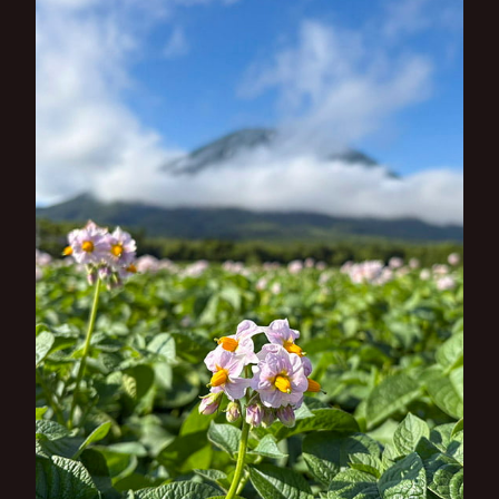
シ
ョ
ン