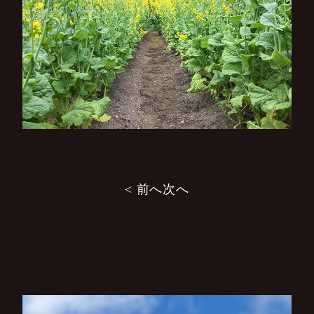
投
< 前へ
次へ
稿
ナ
ビ
ゲ
ー