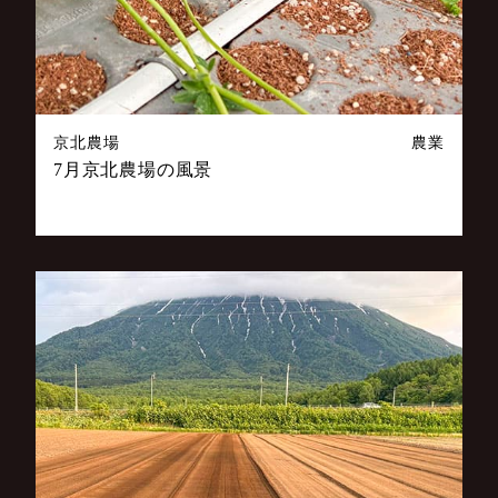
京北農場
農業
7月京北農場の風景