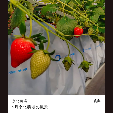
京北農場
農業
5月京北農場の風景