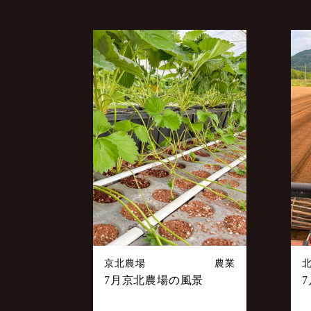
京北農場
農業
7月京北農場の風景