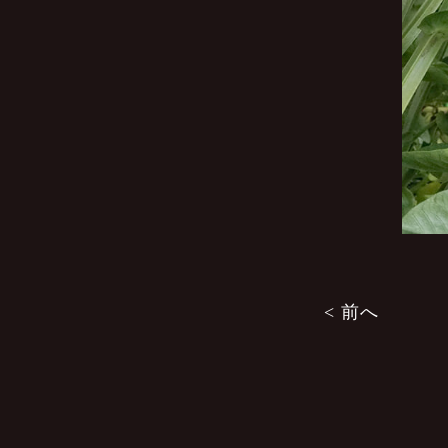
投
< 前へ
稿
ナ