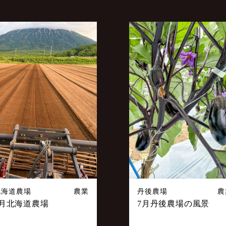
北海道農場
農業
丹後農場
農
7月北海道農場
7月丹後農場の風景