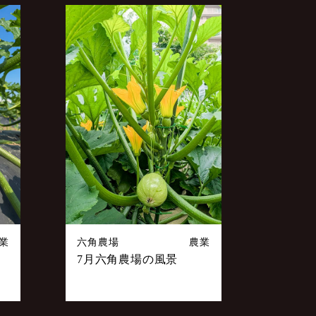
業
六角農場
農業
7月六角農場の風景