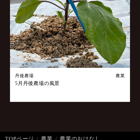
丹後農場
農業
5月丹後農場の風景
TOPページ
農業
農業のおはなし