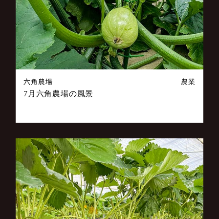
六角農場
農業
7月六角農場の風景