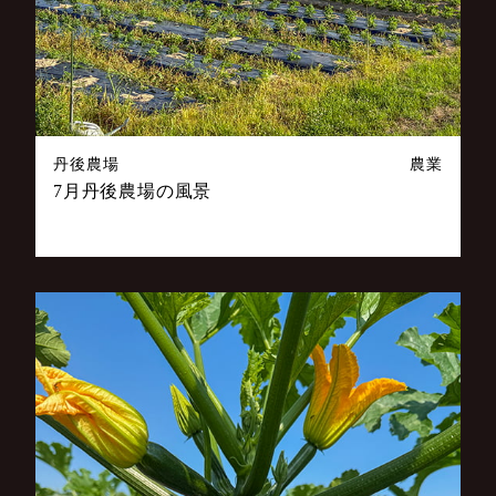
丹後農場
農業
7月丹後農場の風景