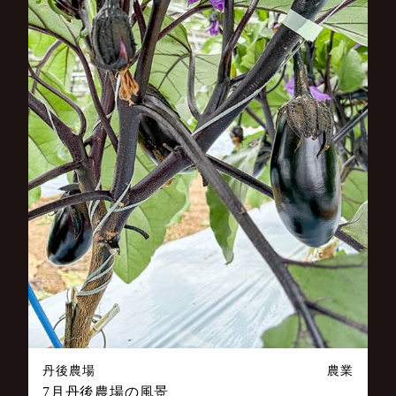
丹後農場
農業
7月丹後農場の風景