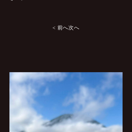
投
< 前へ
次へ
稿
ナ
ビ
ゲ
ー
シ
ョ
ン