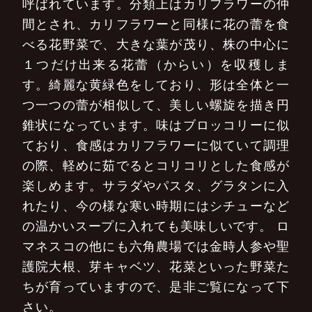
呼ばれています。分類上はカリフラワーの仲
間とされ、カリフラワーと同様に花の蕾を食
べる花野菜で、大きな葉が茂り、株の中心に
１つだけ出来る花蕾（からい）を収穫しま
す。綺麗な黄緑色をしており、形は全体と一
つ一つの蕾が相似して、美しい螺旋を描き円
錐状になっています。味はブロッコリーに似
ており、食感はカリフラワーに似ていて調理
の際、軽めに茹でるとコリコリとした食感が
楽しめます。サラダやパスタ、グラタンに入
れたり、今の様な寒い時期にはシチューなど
の温かいスープに入れても美味しいです。
ロ
マネスコの他にも六角農場では金時人参や聖
護院大根、芽キャベツ、花菜といった野菜た
ちが育っていますので、是非ご覧になって下
さい。