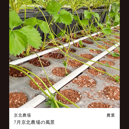
京北農場
農業
7月京北農場の風景