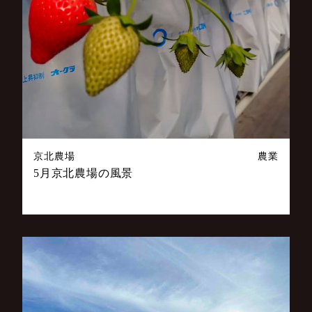
京北農場
農業
5月京北農場の風景