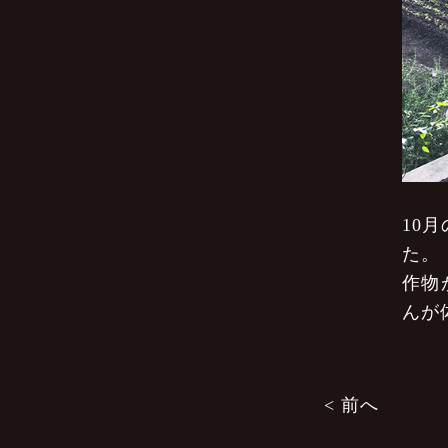
10
た。
作物
んが
投
< 前へ