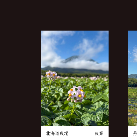
稿
ナ
ビ
ゲ
ー
シ
ョ
ン
北海道農場
農業