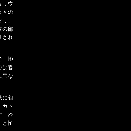
カリウ
日々の
おり、
皮の部
収され
で、地
では春
に異な
紙に包
。カッ
す。冷
くと忙