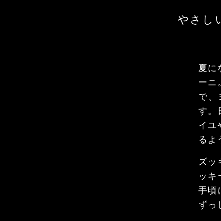
やさし
夏に
ーニ
で、
す。
イユ
るよ
ズッ
ッキ
手頃
ずっ