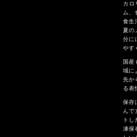
カロ
ム、
食生
夏の
分に
やす
国産
域に
先か
る表
保存
んで
トし
凍保