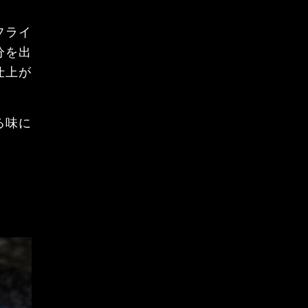
フライ
分を出
仕上が
る味に