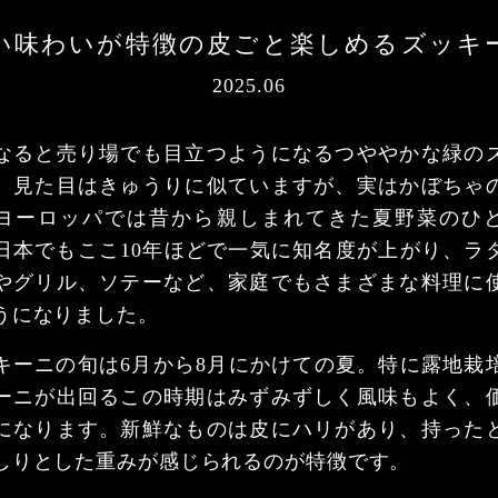
い味わいが特徴の皮ごと楽しめるズッキ
2025.06
なると売り場でも目立つようになるつややかな緑の
。見た目はきゅうりに似ていますが、実はかぼちゃ
ヨーロッパでは昔から親しまれてきた夏野菜のひ
日本でもここ10年ほどで一気に知名度が上がり、ラ
やグリル、ソテーなど、家庭でもさまざまな料理に
うになりました。
キーニの旬は6月から8月にかけての夏。特に露地栽
ーニが出回るこの時期はみずみずしく風味もよく、
になります。新鮮なものは皮にハリがあり、持った
しりとした重みが感じられるのが特徴です。