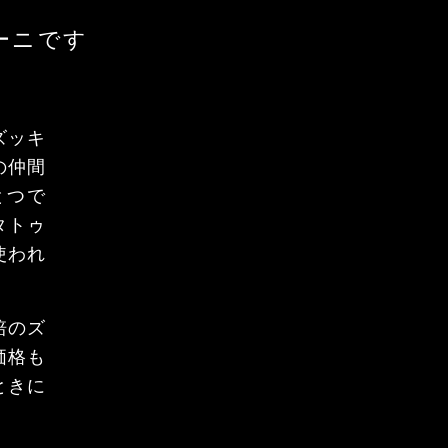
ーニです
ズッキ
の仲間
とつで
タトゥ
使われ
培のズ
価格も
ときに