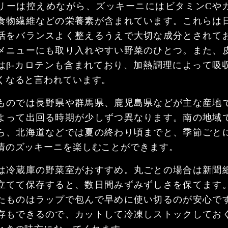
リーは控えめながら、ズッキーニにはビタミンCや
食物繊維などの栄養素が含まれています。これらは
活をバランスよく整えるうえで大切な成分とされて
メニューにも取り入れやすい野菜のひとつ。また、
はβ-カロテンも含まれており、加熱調理によって吸
くなると言われています。
ものでは長野県や群馬県、鹿児島県などが主な産地
よって出回る時期が少しずつ異なります。南の地域
ら、北海道などでは夏の終わり頃までと、季節ごと
情のズッキーニを楽しむことができます。
は冷蔵庫の野菜室がおすすめ。丸ごとの場合は新聞
立てて保存すると、数日間みずみずしさを保てます
たものはラップで包んで早めに使い切るのが安心で
存もできるので、カットして冷凍しストックしてお