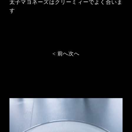
太子マヨネーズはクリーミィーでよく合いま
す
投
< 前へ
次へ
稿
ナ
ビ
ゲ
ー
シ
ョ