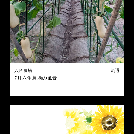
六角農場
流通
7月六角農場の風景