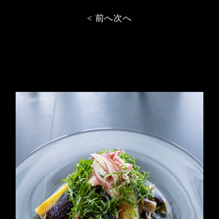
投
< 前へ
次へ
稿
ナ
ビ
ゲ
ー
シ
ョ
ン