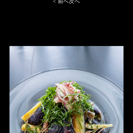
< 前へ
次へ
稿
ナ
ビ
ゲ
ー
シ
ョ
ン