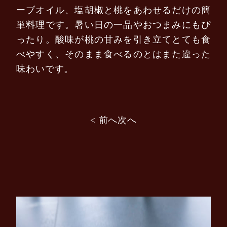
ーブオイル、塩胡椒と桃をあわせるだけの簡
単料理です。暑い日の一品やおつまみにもぴ
ったり。酸味が桃の甘みを引き立てとても食
べやすく、そのまま食べるのとはまた違った
味わいです。
投
< 前へ
次へ
稿
ナ
ビ
ゲ
ー
シ