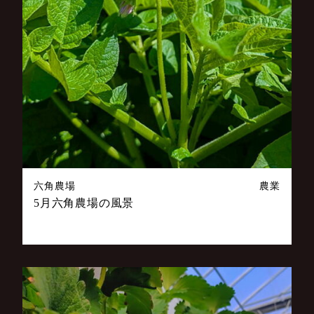
六角農場
農業
5月六角農場の風景