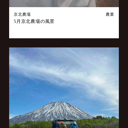
京北農場
農業
5月京北農場の風景