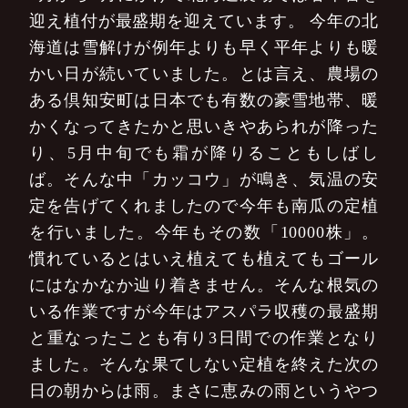
迎え植付が最盛期を迎えています。
今年の北
海道は雪解けが例年よりも早く平年よりも暖
かい日が続いていました。とは言え、農場の
ある倶知安町は日本でも有数の豪雪地帯、暖
かくなってきたかと思いきやあられが降った
り、5月中旬でも霜が降りることもしばし
ば。そんな中「カッコウ」が鳴き、気温の安
定を告げてくれましたので今年も南瓜の定植
を行いました。今年もその数「10000株」。
慣れているとはいえ植えても植えてもゴール
にはなかなか辿り着きません。そんな根気の
いる作業ですが今年はアスパラ収穫の最盛期
と重なったことも有り3日間での作業となり
ました。そんな果てしない定植を終えた次の
日の朝からは雨。まさに恵みの雨というやつ