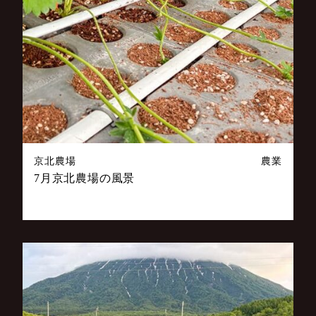
京北農場
農業
7月京北農場の風景