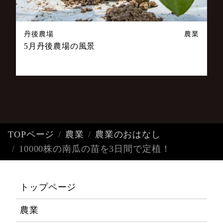
丹後農場
農業
5月丹後農場の風景
TOPページ
農業
農業のおはなし
10000株の南瓜の苗を3日間で定植！
トップページ
農業