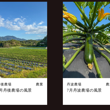
丹後農場
農業
丹波農場
農
7月丹後農場の風景
7月丹波農場の風景