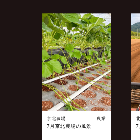
京北農場
農業
7月京北農場の風景