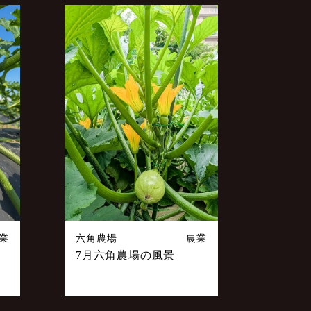
業
六角農場
農業
7月六角農場の風景