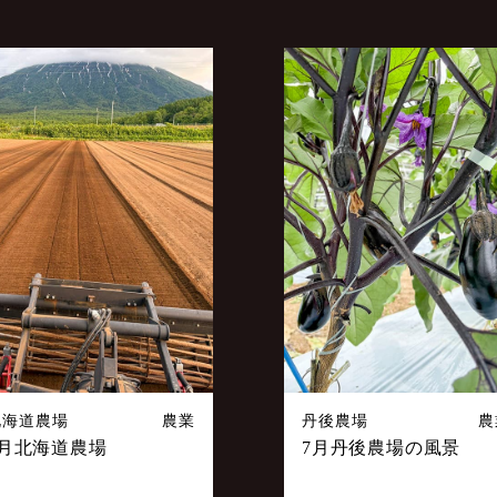
北海道農場
農業
丹後農場
農
7月北海道農場
7月丹後農場の風景