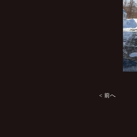
投
< 前へ
稿
ナ