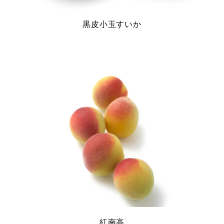
黒皮小玉すいか
紅南高