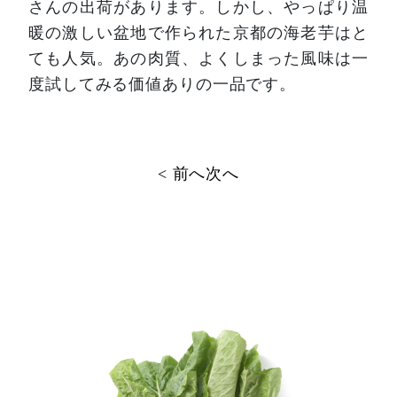
さんの出荷があります。しかし、やっぱり温
暖の激しい盆地で作られた京都の海老芋はと
ても人気。あの肉質、よくしまった風味は一
度試してみる価値ありの一品です。
投
< 前へ
次へ
稿
ナ
ビ
ゲ
ー
シ
ョ