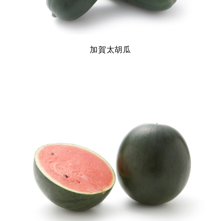
加賀太胡瓜