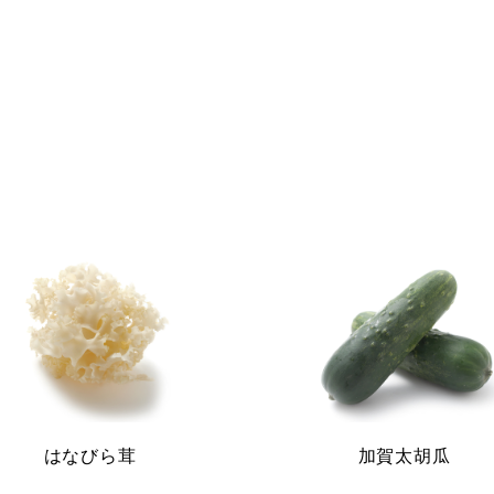
はなびら茸
加賀太胡瓜