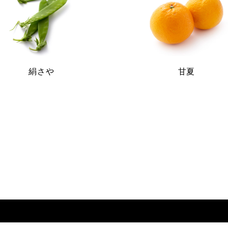
絹さや
甘夏