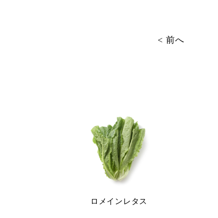
投
< 前へ
稿
ナ
ビ
ゲ
ー
シ
ョ
ロメインレタス
ン