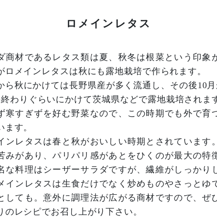
ロメインレタス
ダ商材であるレタス類は夏、秋冬は根菜という印象
がロメインレタスは秋にも露地栽培で作られます。
から秋にかけては長野県産が多く流通し、その後10月
の終わりぐらいにかけて茨城県などで露地栽培されま
ず寒すぎずを好む野菜なので、この時期でも外で育
います。
インレタスは春と秋がおいしい時期とされています
苦みがあり、パリパリ感があとをひくのが最大の特
名な料理はシーザーサラダですが、繊維がしっかり
メインレタスは生食だけでなく炒めものやさっとゆ
としても。意外に調理法が広がる商材ですので、ぜ
りのレシピでお召し上がり下さい。