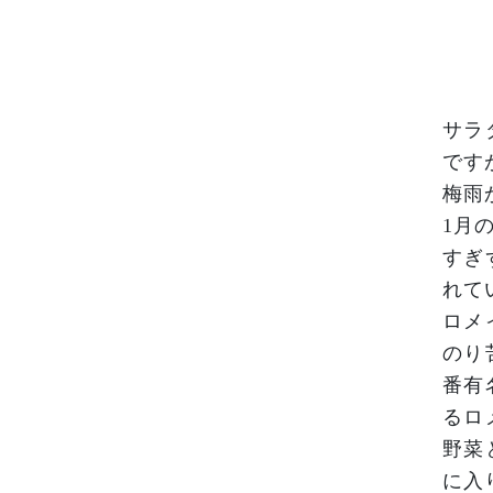
サラ
です
梅雨
1月
すぎ
れて
ロメ
のり
番有
るロ
野菜
に入