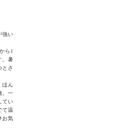
が強い
から1
す。暑
つとさ
。ほん
徴。一
してい
でて温
ひお気