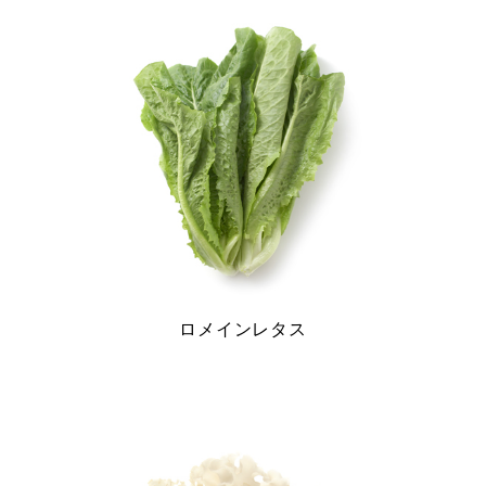
ー
シ
ョ
ン
ロメインレタス