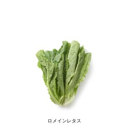
ナ
ビ
ゲ
ー
シ
ョ
ン
ロメインレタス