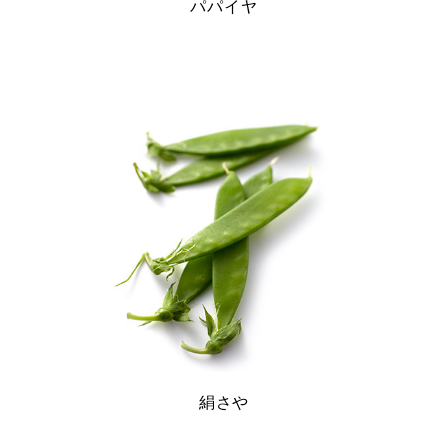
パパイヤ
絹さや