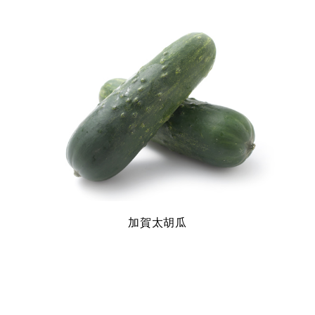
加賀太胡瓜