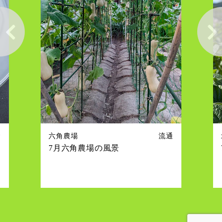
流通
北海道農場
風景
7月北海道農場の風景