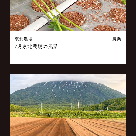
京北農場
農業
7月京北農場の風景