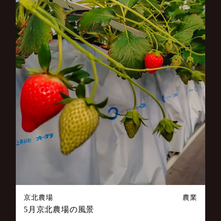
京北農場
農業
5月京北農場の風景