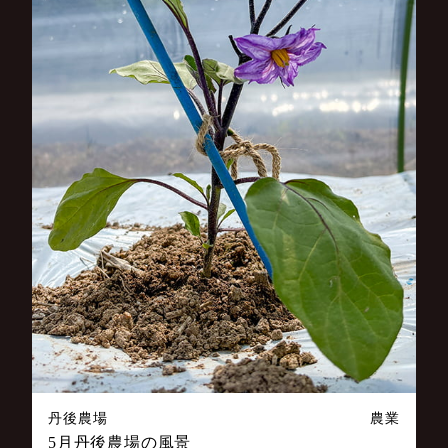
丹後農場
農業
5月丹後農場の風景