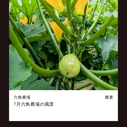
六角農場
農業
7月六角農場の風景