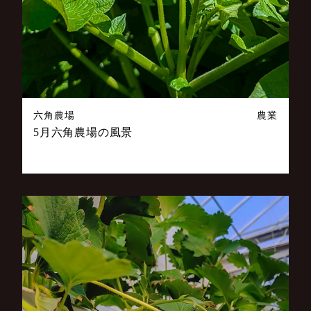
六角農場
農業
5月六角農場の風景