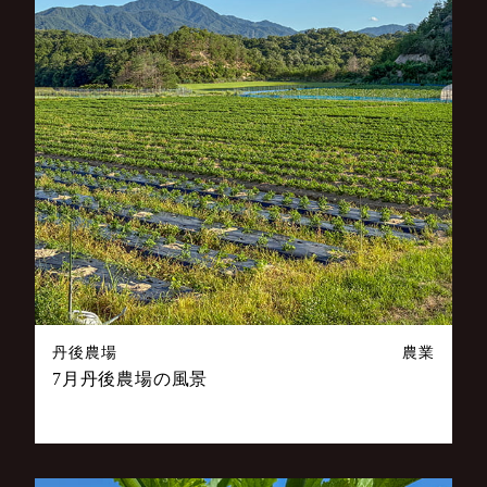
丹後農場
農業
7月丹後農場の風景