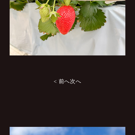
投
< 前へ
次へ
稿
ナ
ビ
ゲ
ー