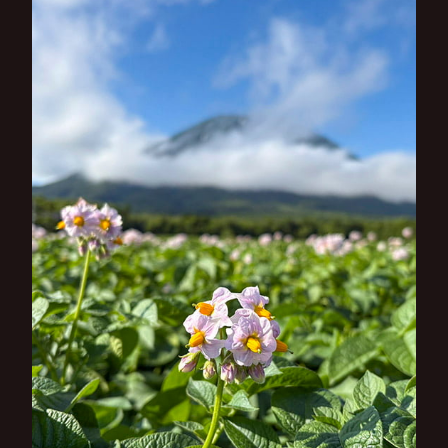
シ
ョ
ン