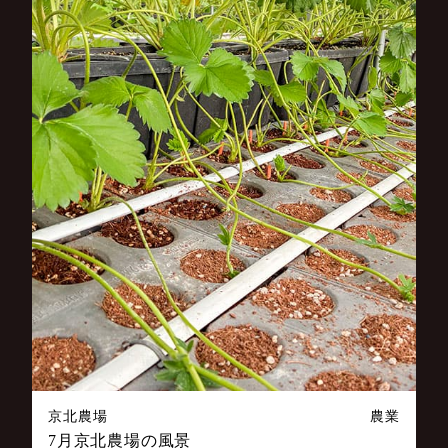
京北農場
農業
7月京北農場の風景