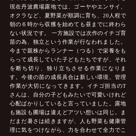
現在丹波農場露地では、ゴーヤやエンサイ、
オクラなど、夏野菜が順調に育ち、20人程で
朝の６時から収獲を始めても昼までに終わら
ない状況です。
一方施設では次作のイチゴ育
苗の為、独立という作業が行なわれました。
今まで親株からランナー（つる）で栄養をも
らって成長していた子どもたちですが、それ
を断ち切り、独り立ちさせる作業になりま
す。今後の苗の成長具合は新しい環境、管理
作業が大切になってきます。イチゴ担当のT
さんは、自分の子どもみたいで可愛いけれど
心配ばかりしていると言っていました。露地
も施設も圃場は違えどアツい想いは同じ。ま
だまだ暑さは続きますが、人も野菜も健康管
理に気をつけながら、力を合わせて全力でこ