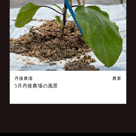
丹後農場
農業
5月丹後農場の風景