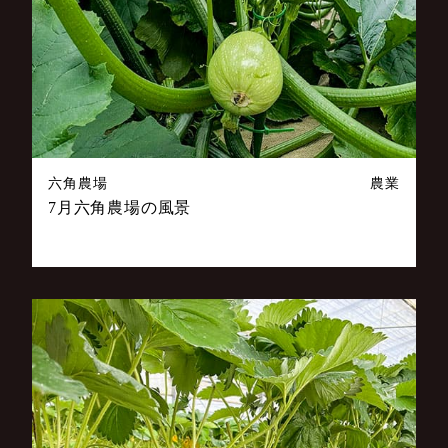
六角農場
農業
7月六角農場の風景