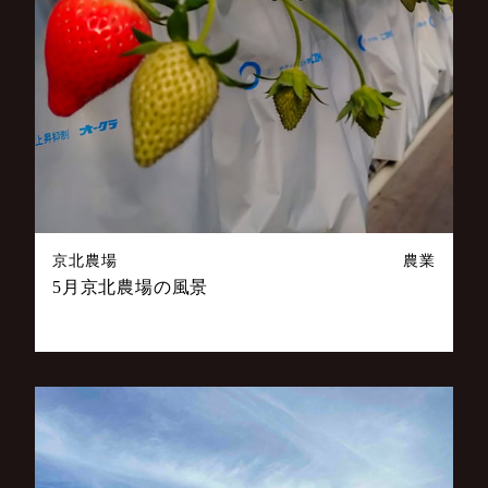
京北農場
農業
5月京北農場の風景