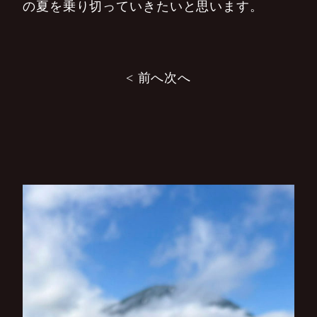
の夏を乗り切っていきたいと思います。
投
< 前へ
次へ
稿
ナ
ビ
ゲ
ー
シ
ョ
ン