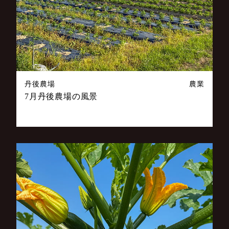
丹後農場
農業
7月丹後農場の風景