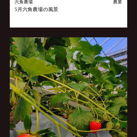
六角農場
農業
5月六角農場の風景