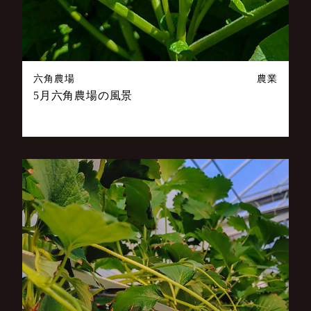
六角農場
農業
5月六角農場の風景