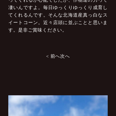
ってくれるか心配でしたが、作物達の力って
凄いんですよ。毎日ゆっくりゆっくり成育し
てくれるんです。そんな北海道産真っ白なス
イートコーン。近々店頭に並ぶことと思いま
す。是非ご賞味ください。
投
< 前へ
次へ
稿
ナ
ビ
ゲ
ー
シ