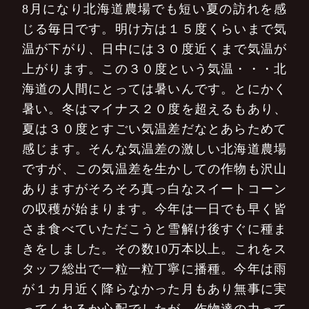
8月になり北海道農場でも短い夏の訪れを感
じる毎日です。明け方は１５度くらいまで気
温が下がり、日中には３０度近くまで気温が
上がります。この３０度という気温・・・北
海道の人間にとっては暑いんです。とにかく
暑い。冬はマイナス２０度を超えるもあり、
夏は３０度とすごい気温差だなとあらためて
感じます。そんな気温差の激しい北海道農場
ですが、この気温差を生かしての作物も沢山
ありますがそろそろ真っ白なスイートコーン
の収穫が始まります。今年は一日でも早く皆
さま食べていただこうと雪解け後すぐに種ま
きをしました。その数10万本以上。これをス
タッフ総出で一粒一粒丁寧に播種。今年は雨
が１カ月近く降らなかった月もあり無事に実