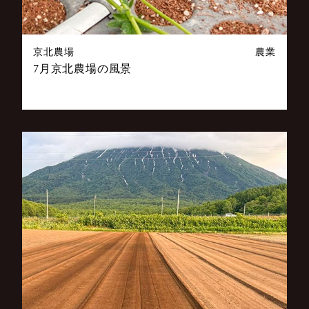
京北農場
農業
7月京北農場の風景