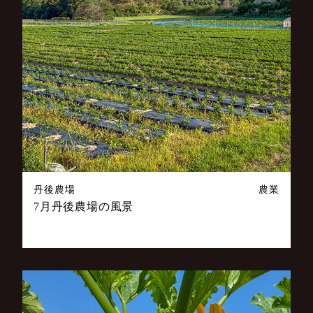
丹後農場
農業
7月丹後農場の風景