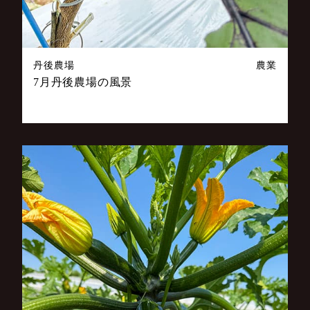
丹後農場
農業
7月丹後農場の風景