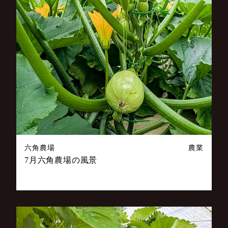
六角農場
農業
7月六角農場の風景