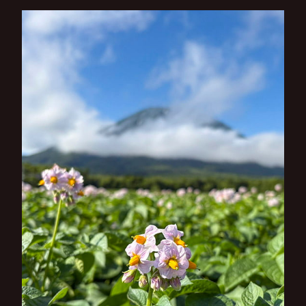
ー
シ
ョ
ン