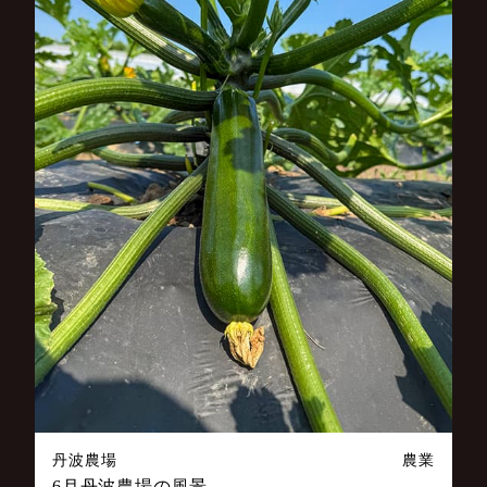
丹波農場
農業
6月丹波農場の風景