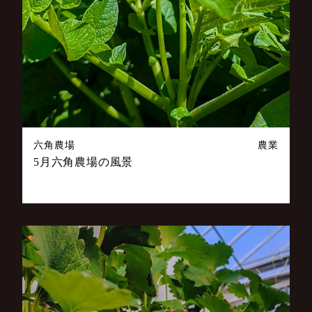
六角農場
農業
5月六角農場の風景