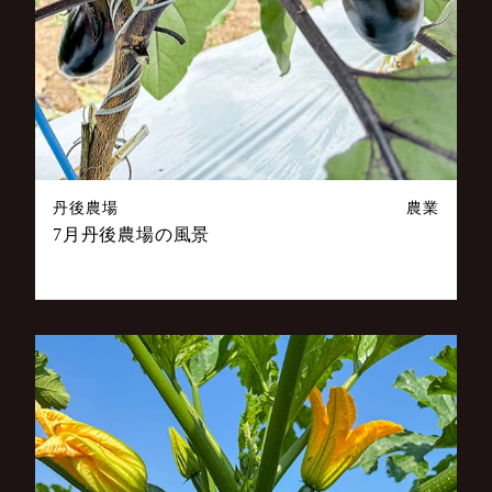
丹後農場
農業
7月丹後農場の風景