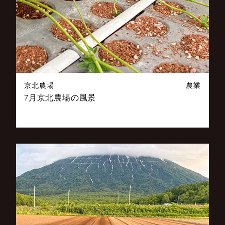
京北農場
農業
7月京北農場の風景