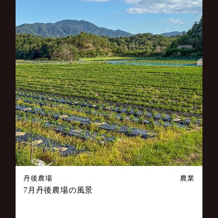
丹後農場
農業
7月丹後農場の風景