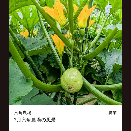
六角農場
農業
7月六角農場の風景