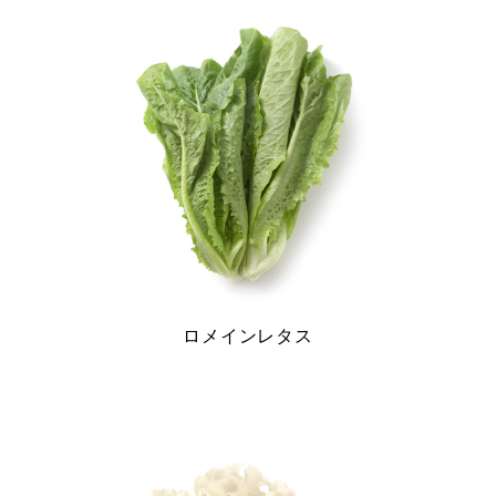
ー
シ
ョ
ン
ロメインレタス