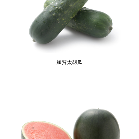
加賀太胡瓜