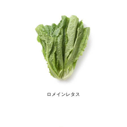
ゲ
ー
シ
ョ
ン
ロメインレタス