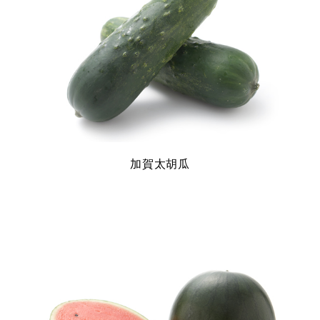
加賀太胡瓜