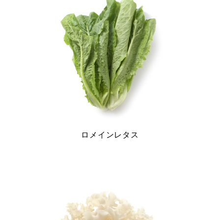
シ
ョ
ン
ロメインレタス