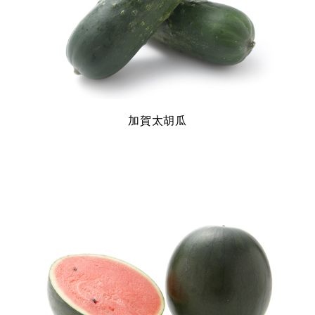
加賀太胡瓜