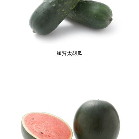
加賀太胡瓜