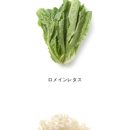
シ
ョ
ン
ロメインレタス