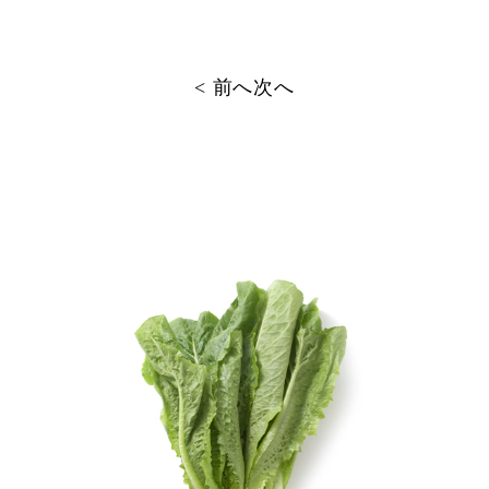
投
< 前へ
次へ
稿
ナ
ビ
ゲ
ー
シ
ョ
ン