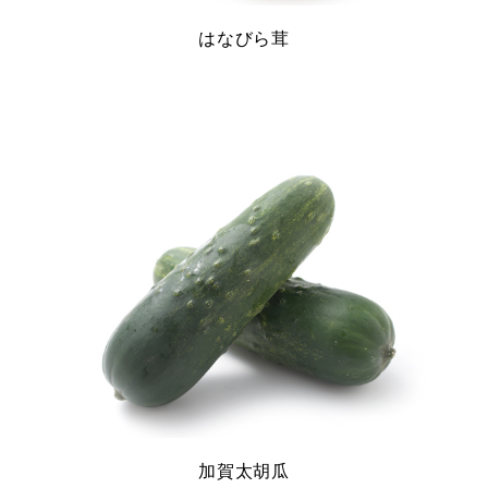
はなびら茸
加賀太胡瓜