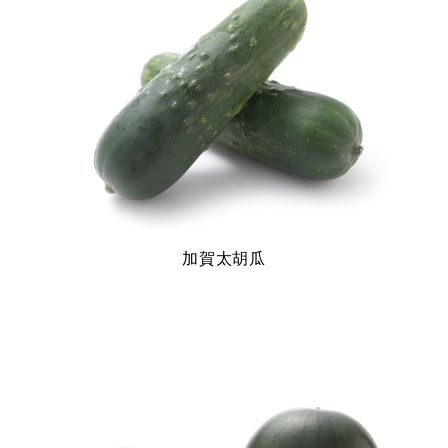
加賀太胡瓜