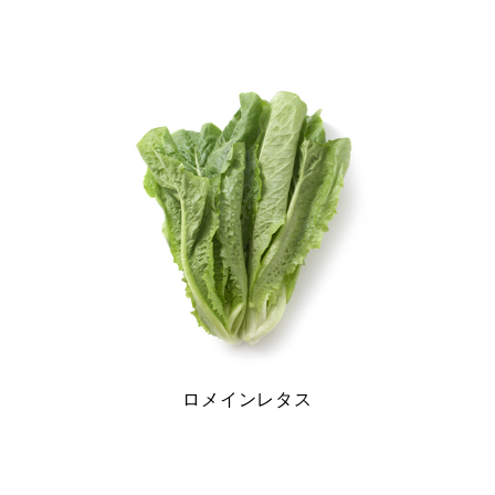
ビ
ゲ
ー
シ
ョ
ン
ロメインレタス