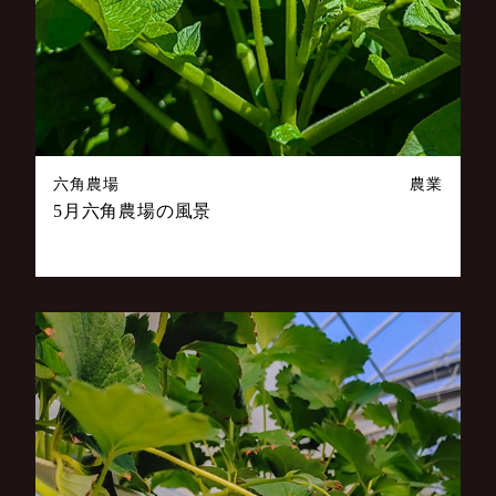
六角農場
農業
5月六角農場の風景