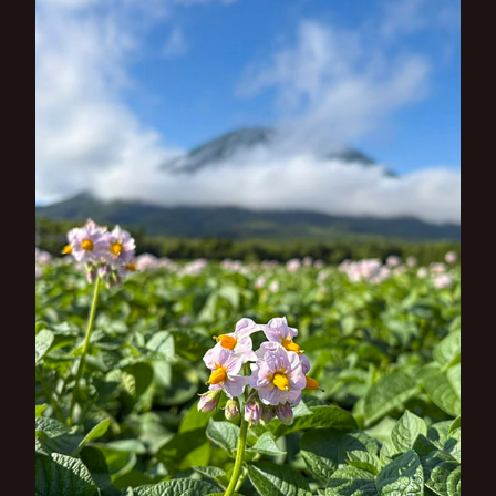
シ
ョ
ン