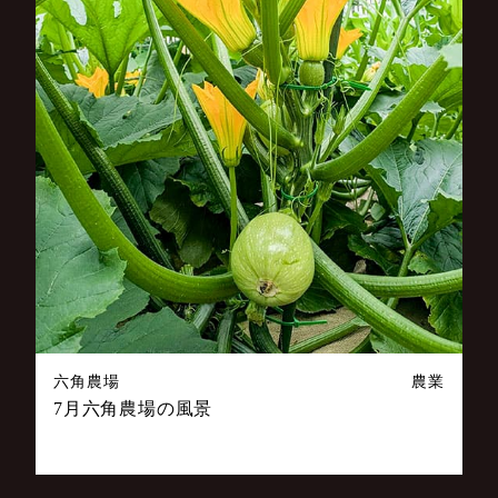
六角農場
農業
7月六角農場の風景