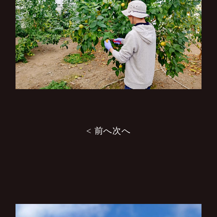
投
< 前へ
次へ
稿
ナ
ビ
ゲ
ー