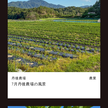
丹後農場
農業
7月丹後農場の風景