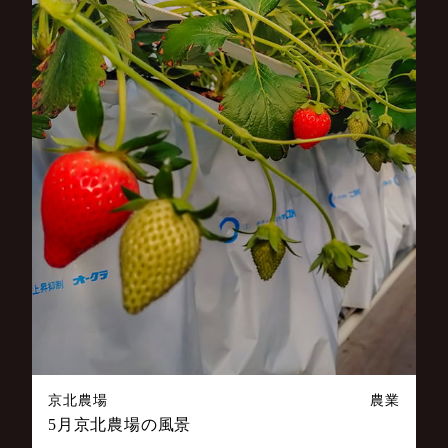
京北農場
農業
5月京北農場の風景