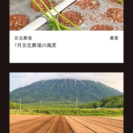
京北農場
農業
7月京北農場の風景