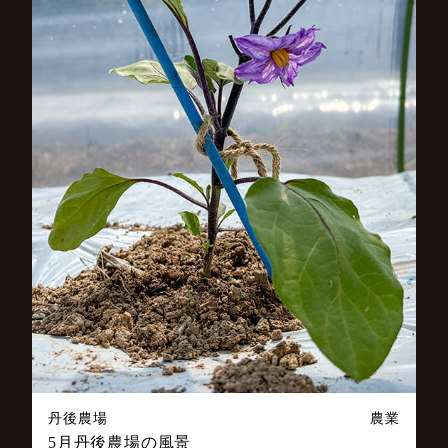
丹後農場
農業
5月丹後農場の風景