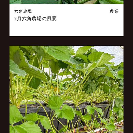
六角農場
農業
7月六角農場の風景