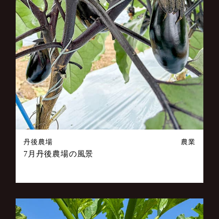
丹後農場
農業
7月丹後農場の風景