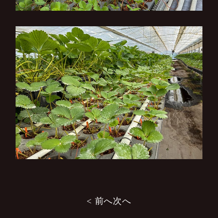
投
< 前へ
次へ
稿