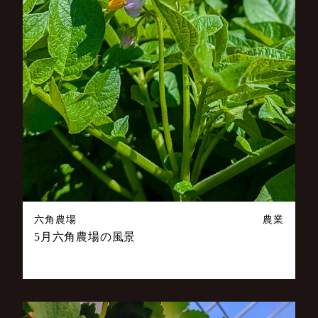
六角農場
農業
5月六角農場の風景