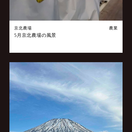
京北農場
農業
5月京北農場の風景