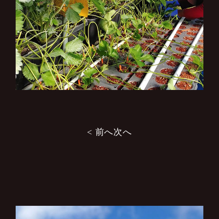
投
< 前へ
次へ
稿
ナ
ビ
ゲ
ー