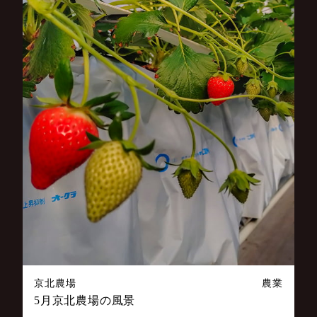
京北農場
農業
5月京北農場の風景