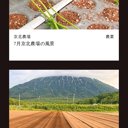
京北農場
農業
7月京北農場の風景