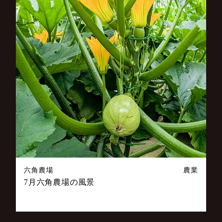
六角農場
農業
7月六角農場の風景