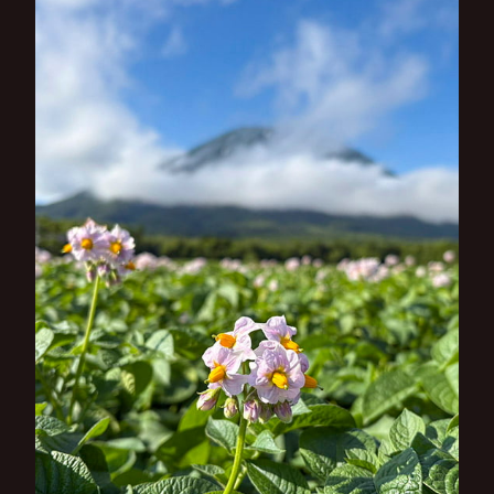
シ
ョ
ン