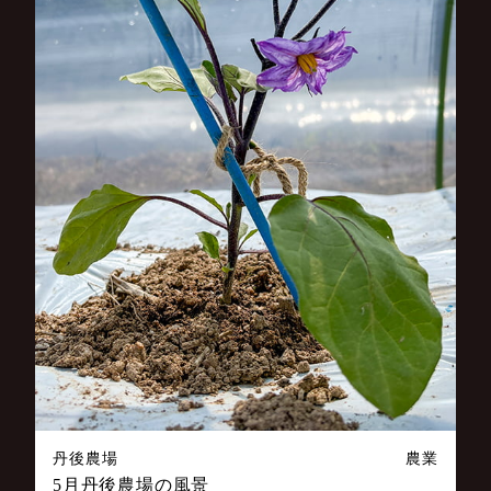
丹後農場
農業
5月丹後農場の風景