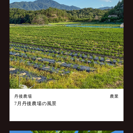
丹後農場
農業
7月丹後農場の風景