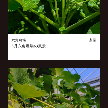
六角農場
農業
5月六角農場の風景