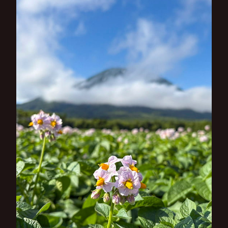
ー
シ
ョ
ン