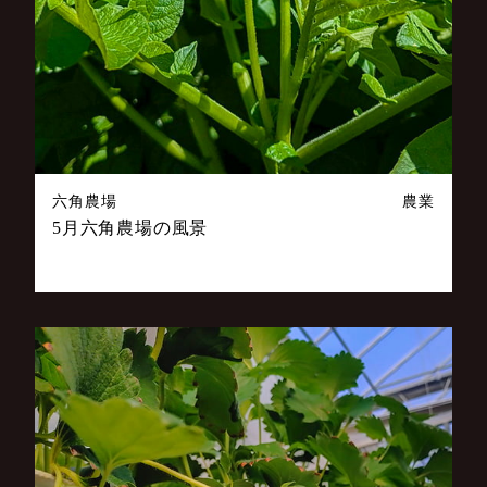
六角農場
農業
5月六角農場の風景