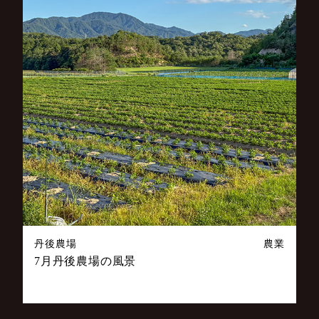
丹後農場
農業
7月丹後農場の風景