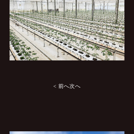
投
< 前へ
次へ
稿
ナ
ビ
ゲ