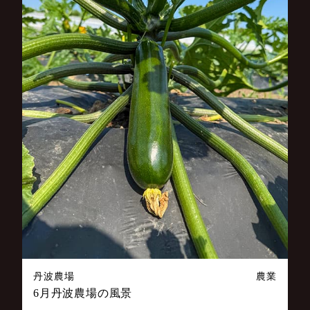
丹波農場
農業
6月丹波農場の風景