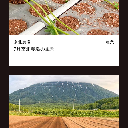
京北農場
農業
7月京北農場の風景