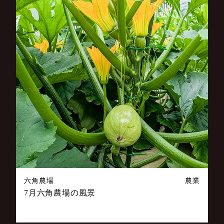
六角農場
農業
7月六角農場の風景