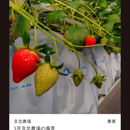
京北農場
農業
5月京北農場の風景