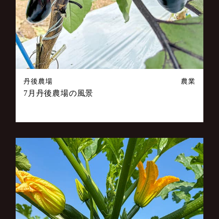
丹後農場
農業
7月丹後農場の風景