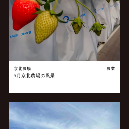
京北農場
農業
5月京北農場の風景