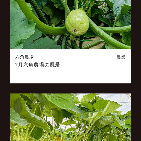
六角農場
農業
7月六角農場の風景