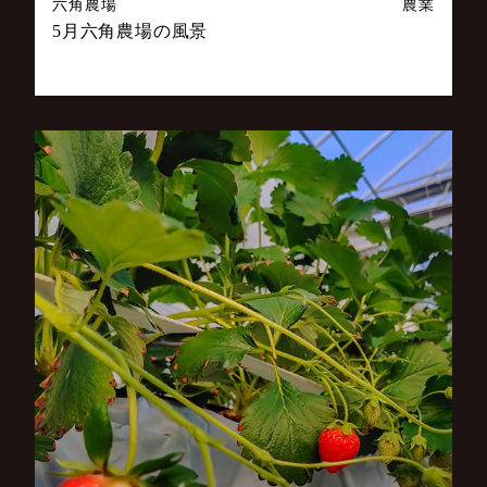
六角農場
農業
5月六角農場の風景