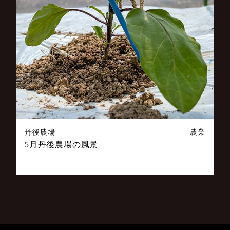
丹後農場
農業
5月丹後農場の風景