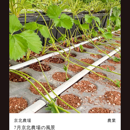
京北農場
農業
7月京北農場の風景