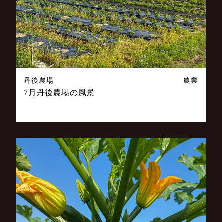
丹後農場
農業
7月丹後農場の風景