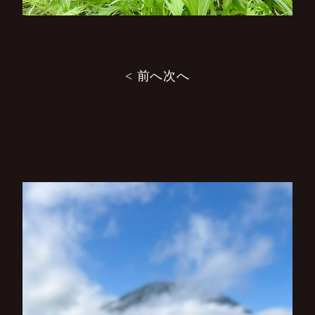
投
< 前へ
次へ
稿
ナ
ビ
ゲ
ー
シ
ョ
ン