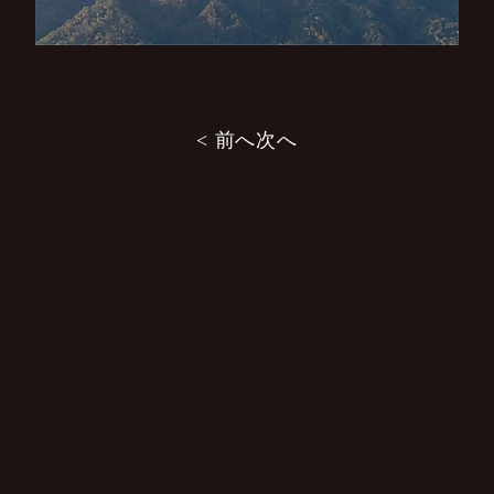
投
< 前へ
次へ
稿
ナ
ビ
ゲ
ー
シ
ョ
ン