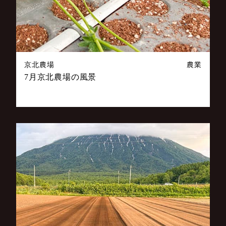
京北農場
農業
7月京北農場の風景