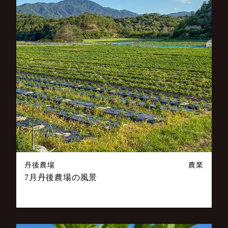
丹後農場
農業
7月丹後農場の風景