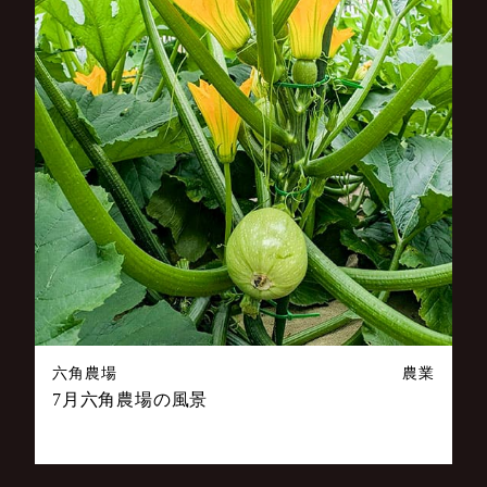
六角農場
農業
7月六角農場の風景