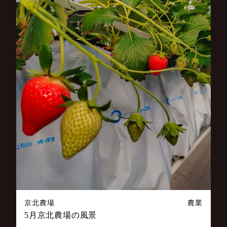
京北農場
農業
5月京北農場の風景