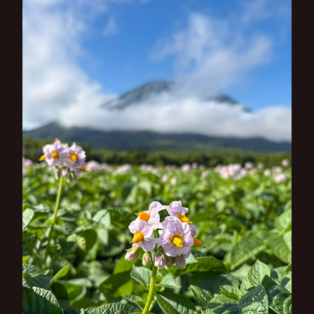
シ
ョ
ン