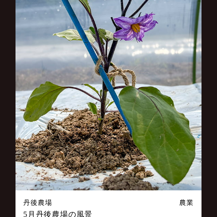
丹後農場
農業
5月丹後農場の風景