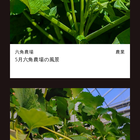
六角農場
農業
5月六角農場の風景