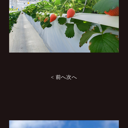
投
< 前へ
次へ
稿
ナ
ビ
ゲ
ー