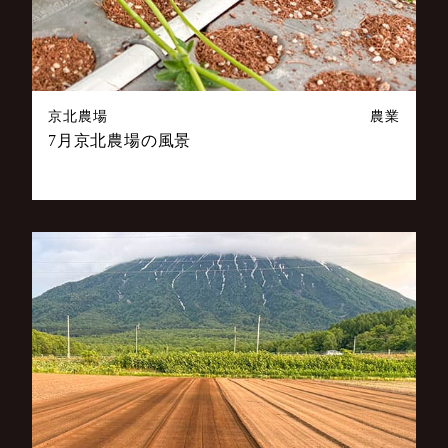
京北農場
農業
7月京北農場の風景