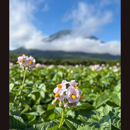
シ
ョ
ン