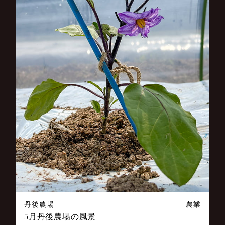
丹後農場
農業
5月丹後農場の風景