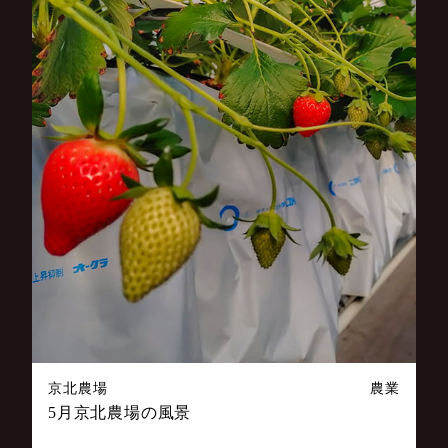
京北農場
農業
5月京北農場の風景