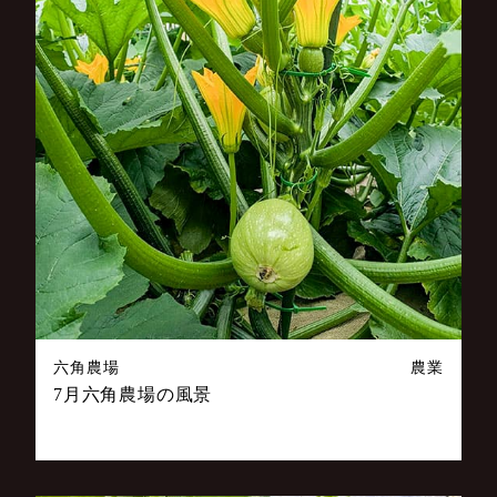
六角農場
農業
7月六角農場の風景