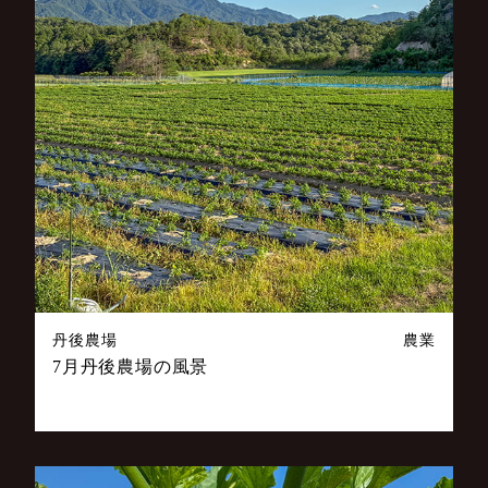
丹後農場
農業
7月丹後農場の風景