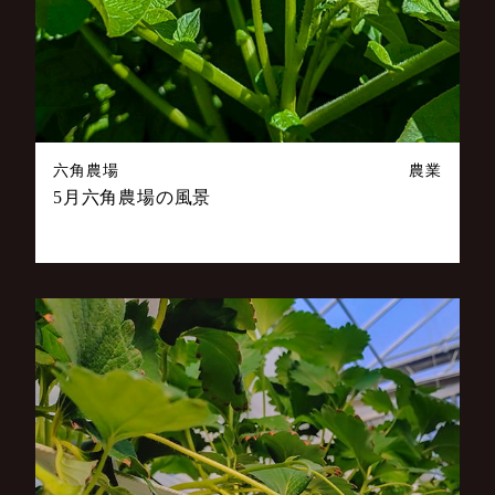
六角農場
農業
5月六角農場の風景