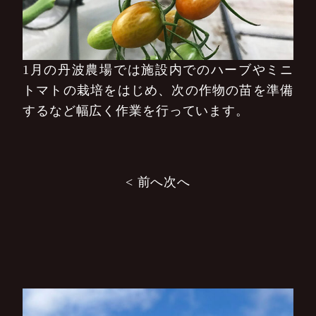
1月の丹波農場では施設内でのハーブやミニ
トマトの栽培をはじめ、次の作物の苗を準備
するなど幅広く作業を行っています。
投
< 前へ
次へ
稿
ナ
ビ
ゲ
ー