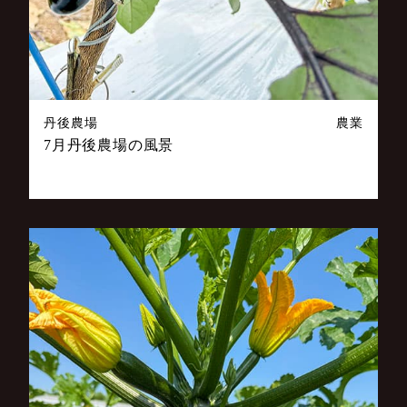
丹後農場
農業
7月丹後農場の風景