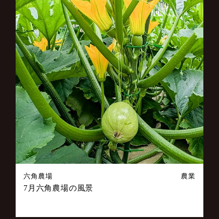
六角農場
農業
7月六角農場の風景