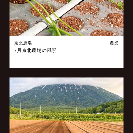
京北農場
農業
7月京北農場の風景