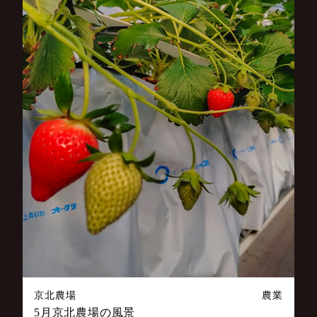
京北農場
農業
5月京北農場の風景