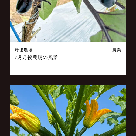
丹後農場
農業
7月丹後農場の風景