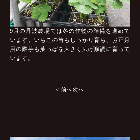
9月の丹波農場では冬の作物の準備を進めて
います。いちごの苗もしっかり育ち、お正月
用の殿芋も葉っぱを大きく広げ順調に育って
います。
投
< 前へ
次へ
稿
ナ
ビ
ゲ