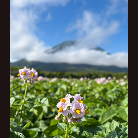
ー
シ
ョ
ン