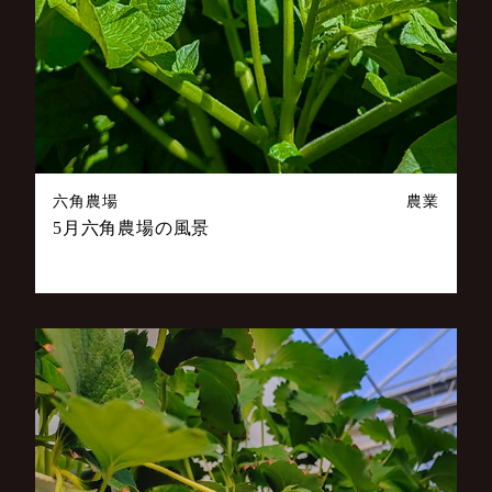
六角農場
農業
5月六角農場の風景