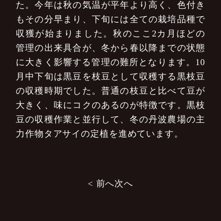
た。今年は秋の気温が平年より高く、色付き
もその分早まり、下旬には全ての栽培品種で
収獲が始まりました。秋のここ2カ月ほどの
管理の出来具合が、冬から春以降までの状態
に大きく影響する管理の難所となります。10
月中下旬は黒豆を枝豆として収穫する黒枝豆
の収穫時期でした。普通の枝豆と比べて豆が
大きく、味にコクのあるのが特徴です。黒枝
豆の収穫作業と並行して、冬の丹波農場の主
力作物タアサイの定植を進めています。
投
< 前へ
次へ
稿
ナ