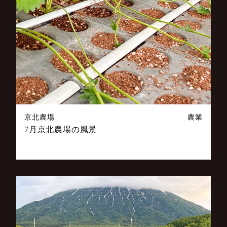
京北農場
農業
7月京北農場の風景