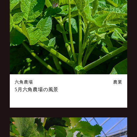
六角農場
農業
5月六角農場の風景