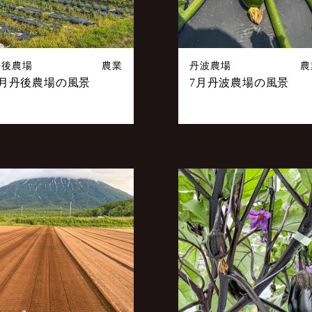
丹後農場
農業
丹波農場
農
7月丹後農場の風景
7月丹波農場の風景