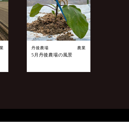
業
丹後農場
農業
5月丹後農場の風景