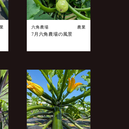
業
六角農場
農業
7月六角農場の風景