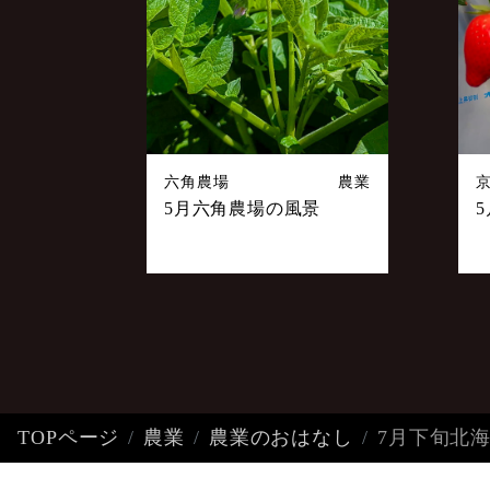
六角農場
農業
5月六角農場の風景
TOPページ
農業
農業のおはなし
7月下旬北