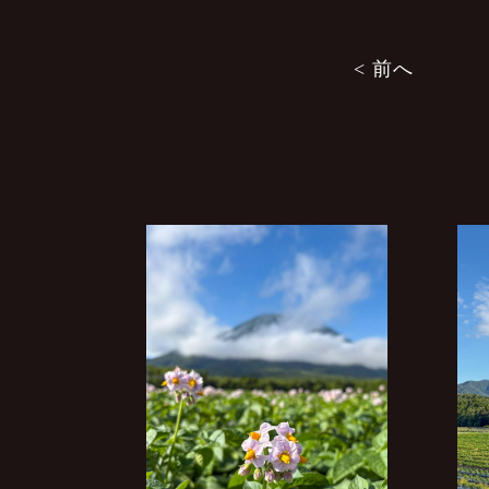
投
< 前へ
稿
ナ
ビ
ゲ
ー
シ
ョ
ン