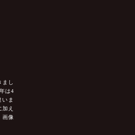
きまし
年は4
違いま
に加え
。画像