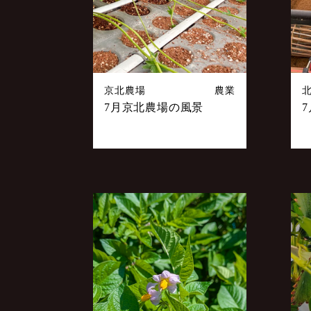
京北農場
農業
7月京北農場の風景