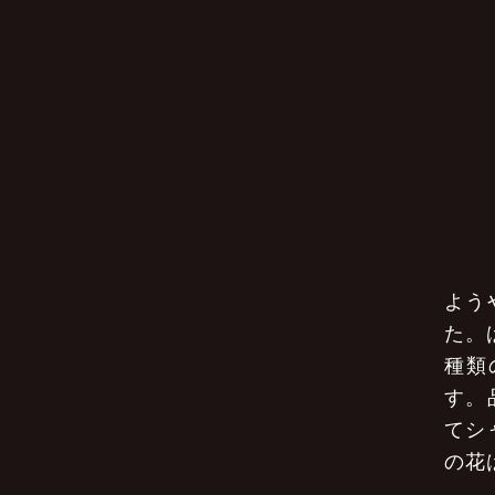
よう
た。
種類
す。
てシ
の花