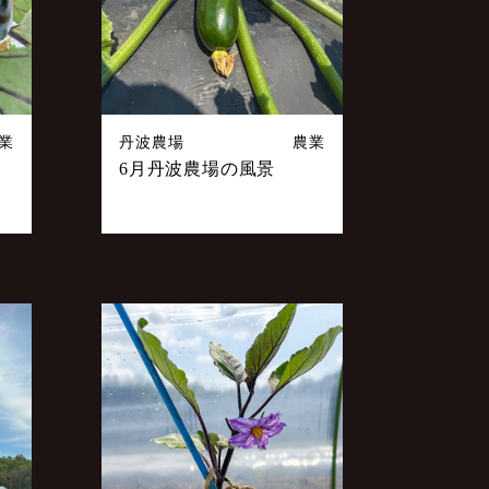
業
丹波農場
農業
6月丹波農場の風景