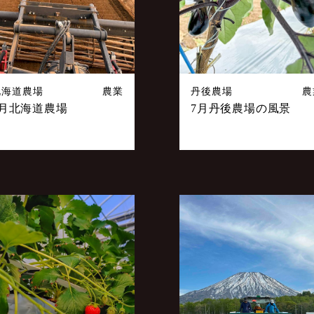
北海道農場
農業
丹後農場
農
7月北海道農場
7月丹後農場の風景