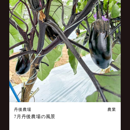
丹後農場
農業
7月丹後農場の風景