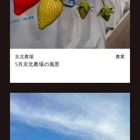
京北農場
農業
5月京北農場の風景