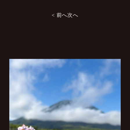
投
< 前へ
次へ
稿
ナ
ビ
ゲ
ー
シ
ョ
ン