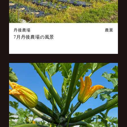
丹後農場
農業
7月丹後農場の風景