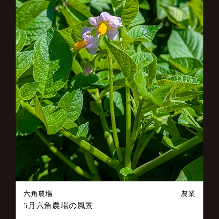
六角農場
農業
5月六角農場の風景