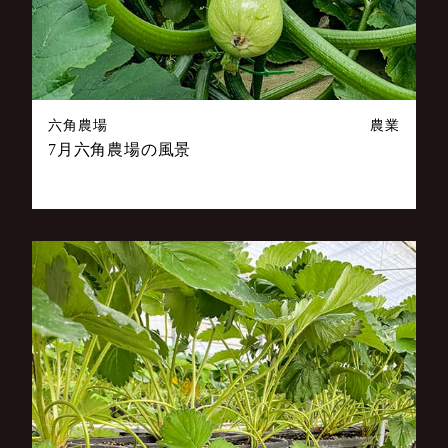
六角農場
農業
7月六角農場の風景