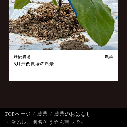
丹後農場
農業
5月丹後農場の風景
TOPページ
農業
農業のおはなし
金糸瓜、別名そうめん南瓜です