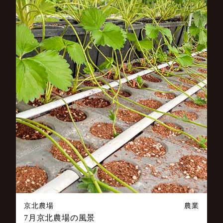
京北農場
農業
7月京北農場の風景