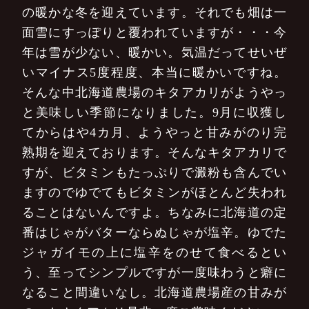
の暖かな冬を迎えています。それでも畑は一
面雪にすっぽりと覆われていますが・・・今
年は雪が少ない、暖かい。気温だってせいぜ
いマイナス5度程度、本当に暖かいですね。
そんな中北海道農場のキタアカリがようやっ
と美味しい季節になりました。9月に収獲し
てからはや4カ月、ようやっと甘みがのり完
熟期を迎えております。そんなキタアカリで
すが、ビタミンもたっぷりで澱粉も含んでい
ますのでゆでてもビタミンがほとんど失われ
ることはないんですよ。ちなみに北海道の定
番はじゃがバターならぬじゃが塩辛。ゆでた
ジャガイモの上に塩辛をのせて食べるとい
う、至ってシンプルですが一度味わうと癖に
なること間違いなし。北海道農場産の甘みが