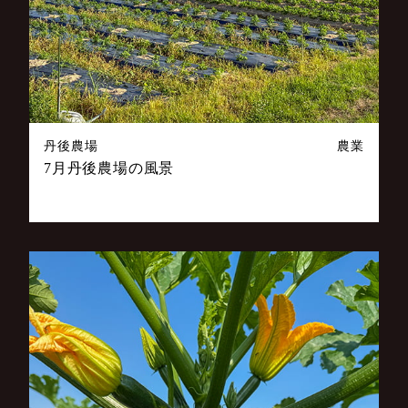
丹後農場
農業
7月丹後農場の風景