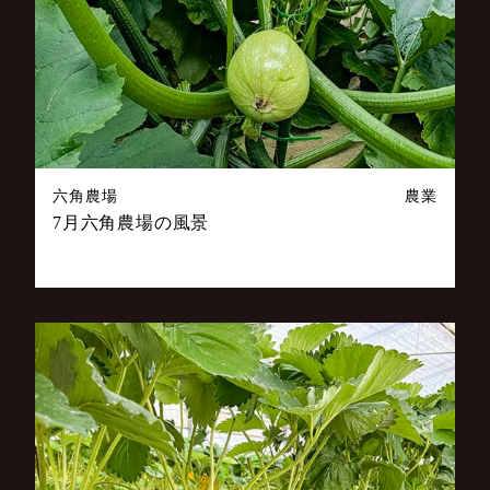
六角農場
農業
7月六角農場の風景