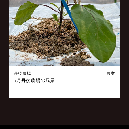
丹後農場
農業
5月丹後農場の風景