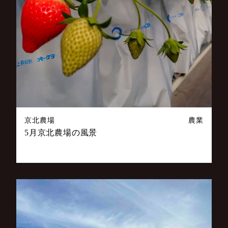
京北農場
農業
5月京北農場の風景