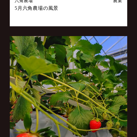
六角農場
農業
5月六角農場の風景