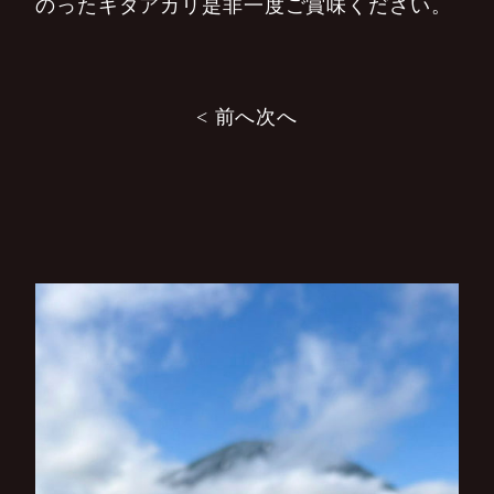
のったキタアカリ是非一度ご賞味ください。
投
< 前へ
次へ
稿
ナ
ビ
ゲ
ー
シ
ョ
ン