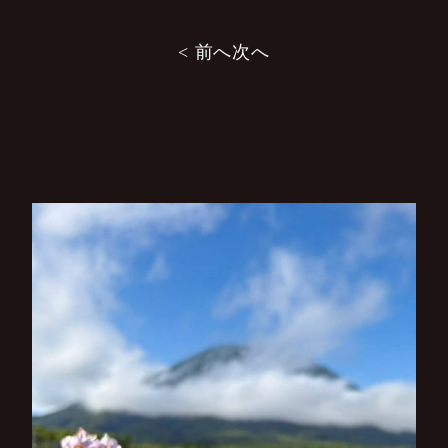
投
< 前へ
次へ
稿
ナ
ビ
ゲ
ー
シ
ョ
ン