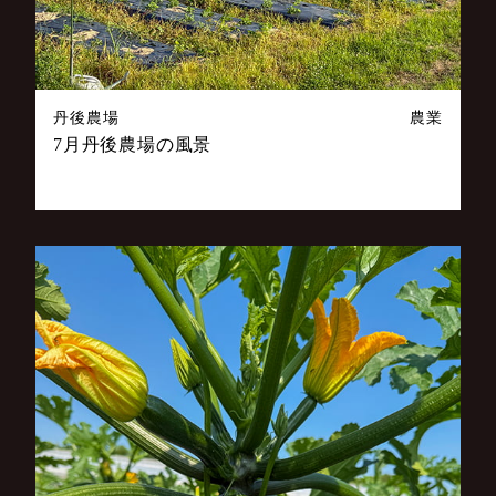
丹後農場
農業
7月丹後農場の風景