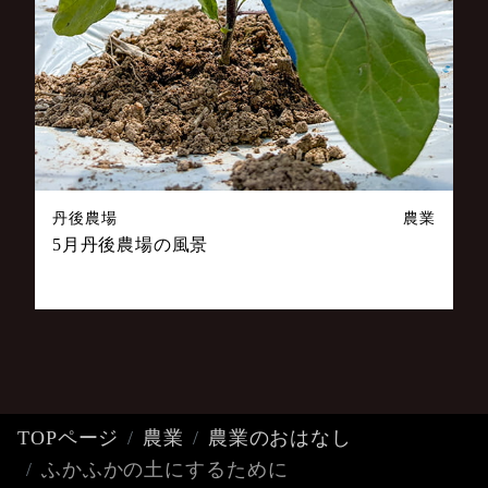
丹後農場
農業
5月丹後農場の風景
TOPページ
農業
農業のおはなし
ふかふかの土にするために