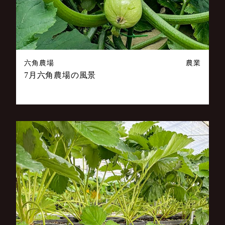
六角農場
農業
7月六角農場の風景