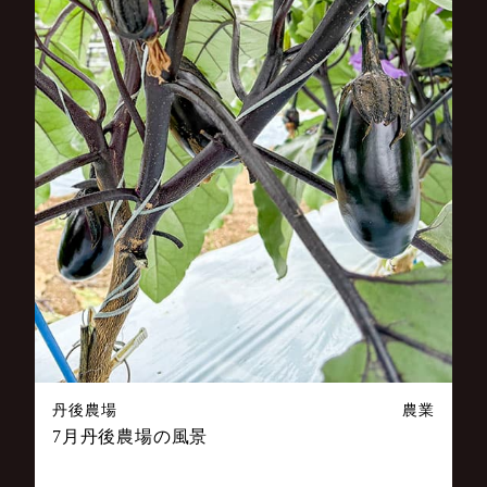
丹後農場
農業
7月丹後農場の風景