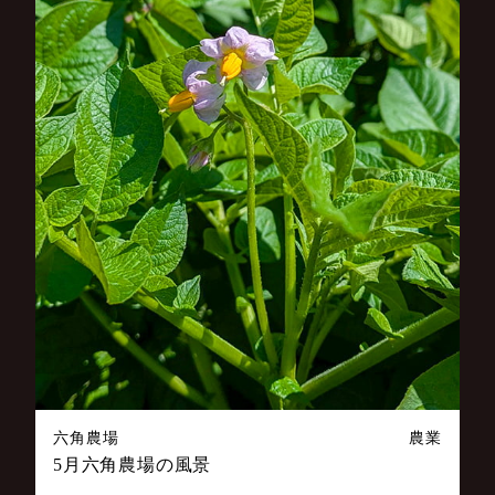
六角農場
農業
5月六角農場の風景