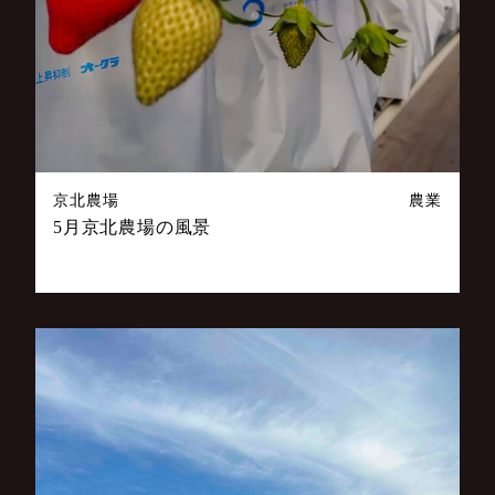
京北農場
農業
5月京北農場の風景