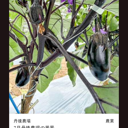
丹後農場
農業
7月丹後農場の風景