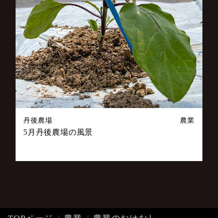
丹後農場
農業
5月丹後農場の風景