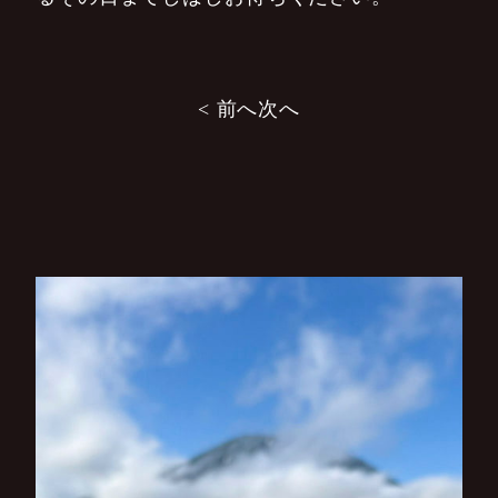
投
< 前へ
次へ
稿
ナ
ビ
ゲ
ー
シ
ョ
ン