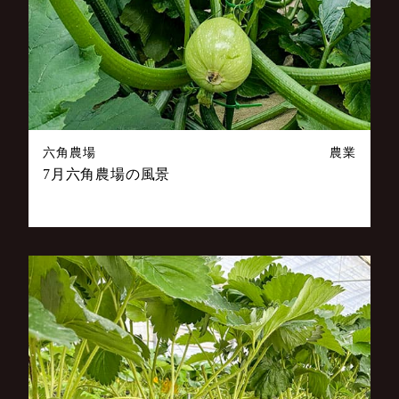
六角農場
農業
7月六角農場の風景