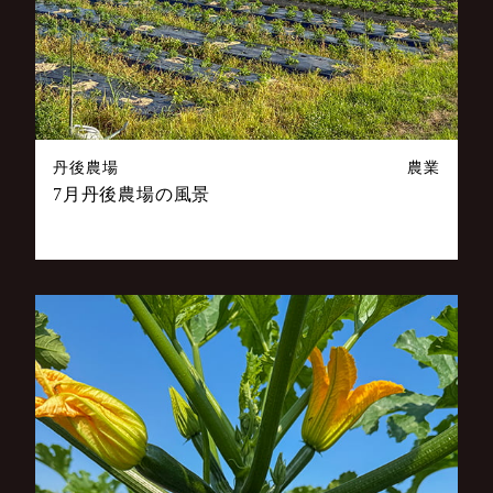
丹後農場
農業
7月丹後農場の風景