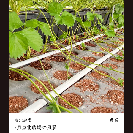
京北農場
農業
7月京北農場の風景