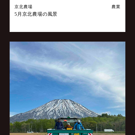
京北農場
農業
5月京北農場の風景