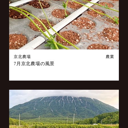
京北農場
農業
7月京北農場の風景