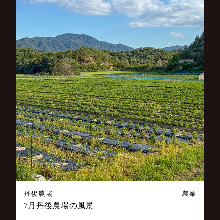
丹後農場
農業
7月丹後農場の風景