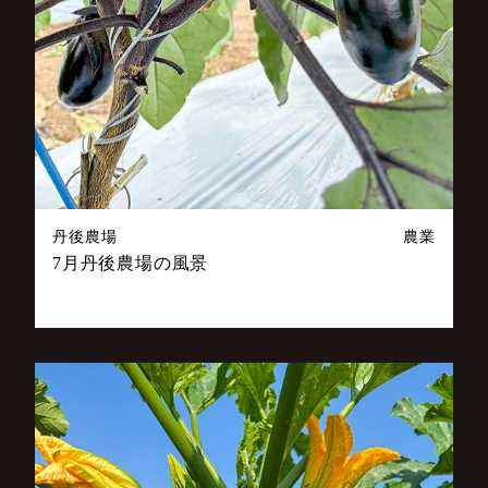
丹後農場
農業
7月丹後農場の風景