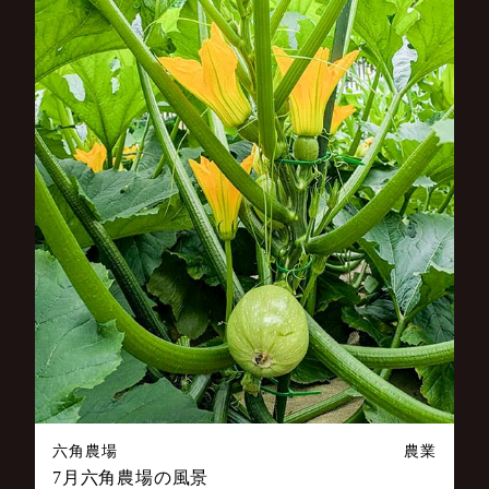
六角農場
農業
7月六角農場の風景