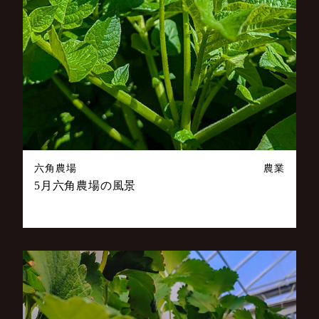
六角農場
農業
5月六角農場の風景