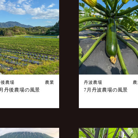
丹後農場
農業
丹波農場
農
7月丹後農場の風景
7月丹波農場の風景