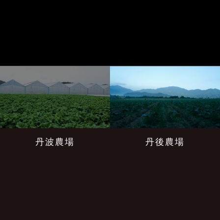
丹波農場
丹後農場