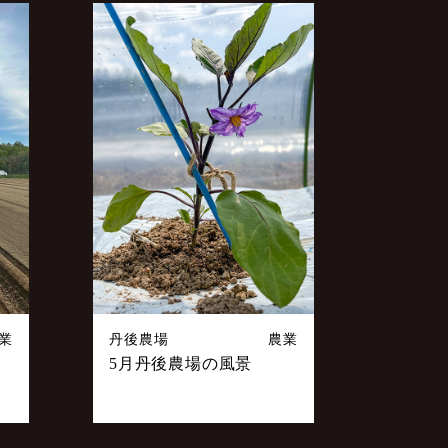
業
丹後農場
農業
5月丹後農場の風景