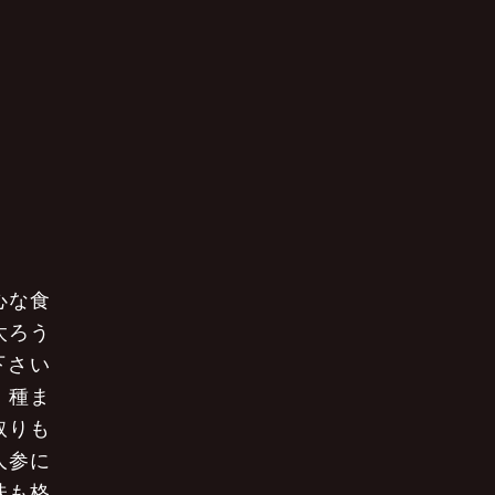
心な食
太ろう
下さい
、種ま
取りも
人参に
味も格