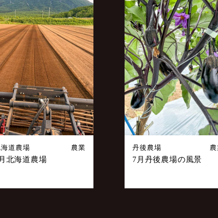
北海道農場
農業
丹後農場
農
7月北海道農場
7月丹後農場の風景