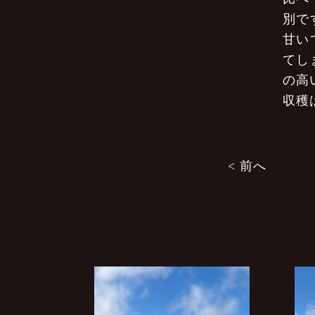
別で
甘い
てし
の高
収穫
投
< 前へ
稿
ナ
ビ
ゲ