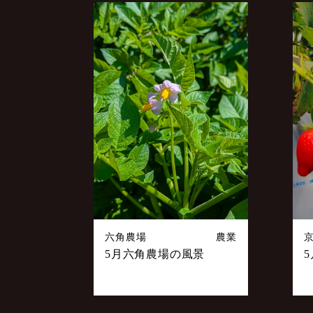
六角農場
農業
5月六角農場の風景