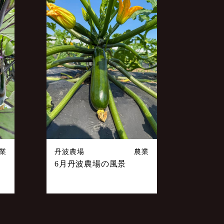
業
丹波農場
農業
6月丹波農場の風景