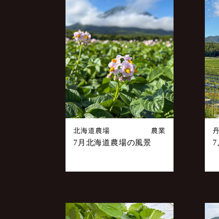
ー
シ
ョ
ン
北海道農場
農業
7月北海道農場の風景