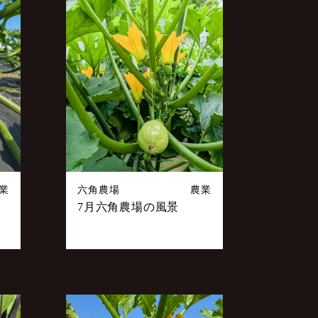
業
六角農場
農業
7月六角農場の風景