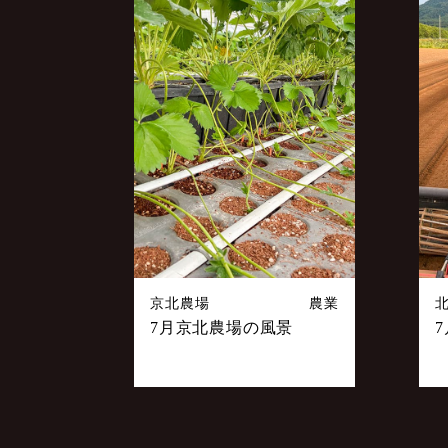
京北農場
農業
7月京北農場の風景