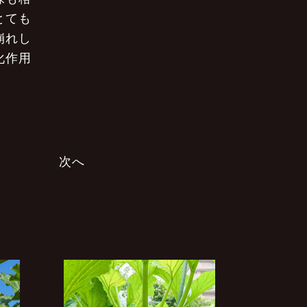
とても
崩れし
化作用
次へ