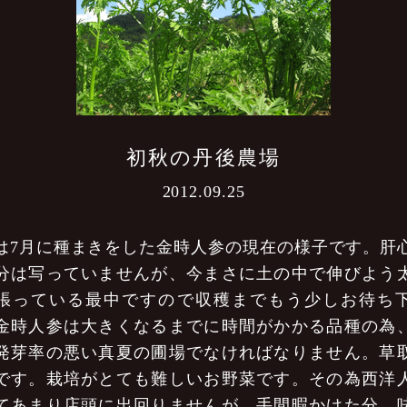
初秋の丹後農場
2012.09.25
は7月に種まきをした金時人参の現在の様子です。肝
分は写っていませんが、今まさに土の中で伸びよう
張っている最中ですので収穫までもう少しお待ち
金時人参は大きくなるまでに時間がかかる品種の為
発芽率の悪い真夏の圃場でなければなりません。草
です。栽培がとても難しいお野菜です。その為西洋
てあまり店頭に出回りませんが、手間暇かけた分、