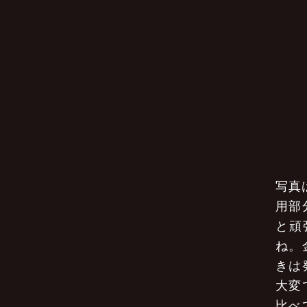
写真
用部
と頑
ね。
きは
大変
比べ