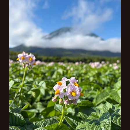
シ
ョ
ン