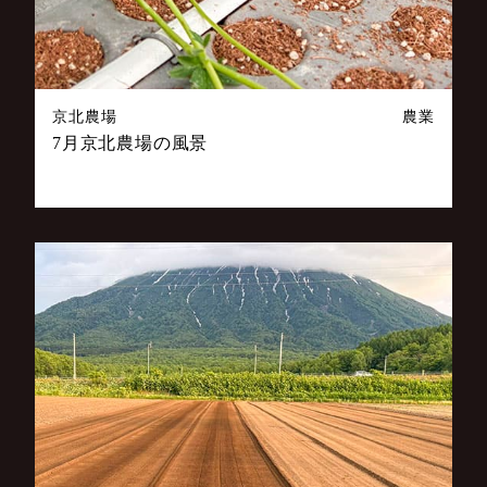
京北農場
農業
7月京北農場の風景