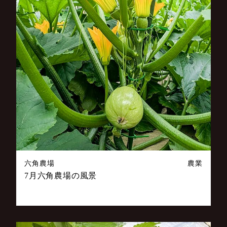
六角農場
農業
7月六角農場の風景