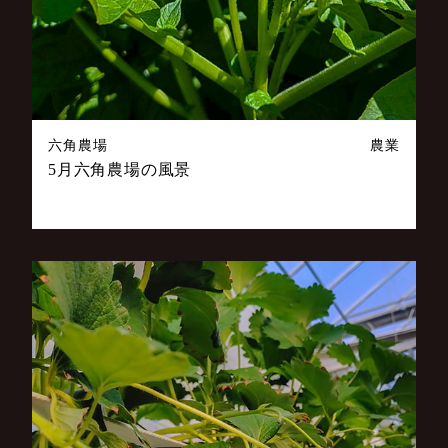
六角農場
農業
5月六角農場の風景