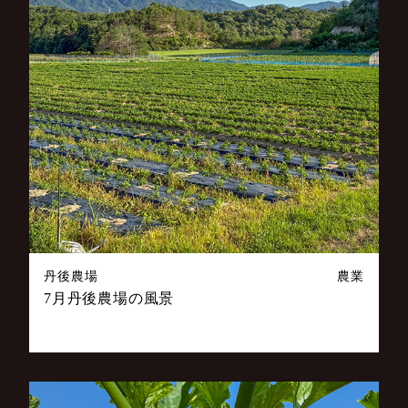
丹後農場
農業
7月丹後農場の風景