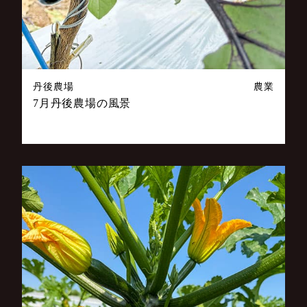
丹後農場
農業
7月丹後農場の風景