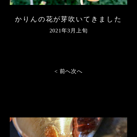
かりんの花が芽吹いてきました
2021年3月上旬
投
< 前へ
次へ
稿
ナ
ビ
ゲ
ー
シ