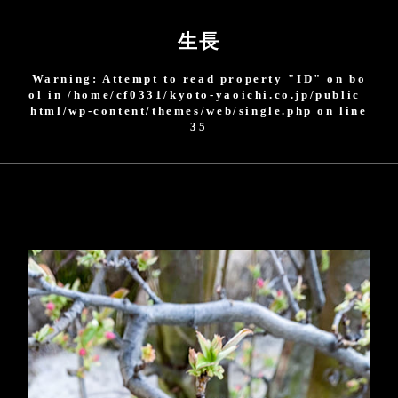
生長
Warning
: Attempt to read property "ID" on bo
ol in
/home/cf0331/kyoto-yaoichi.co.jp/public_
html/wp-content/themes/web/single.php
on line
35