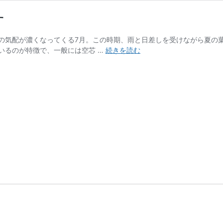
す
の気配が濃くなってくる7月。この時期、雨と日差しを受けながら夏の葉
呼
いるのが特徴で、一般には空芯 …
続きを読む
び
名
い
ろ
い
ろ、
夏
の
青
菜・
エ
ン
サ
イ
で
す